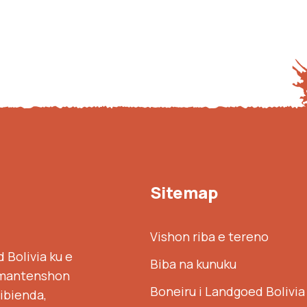
Sitemap
Vishon riba e tereno
 Bolivia ku e
Biba na kunuku
e mantenshon
Boneiru i Landgoed Bolivia
bibienda,