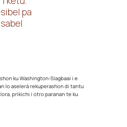
 i ketu.
esibel pa
nsabel
ekshon ku Washington-Slagbaai i e
 lo aselerá rekuperashon di tantu
ora, prikichi i otro paranan te ku