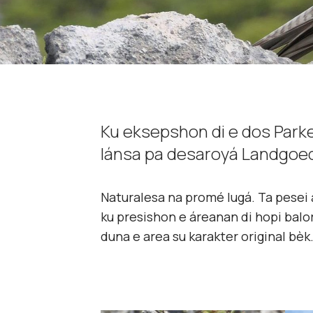
Ku eksepshon di e dos Parke
lánsa pa desaroyá Landgoed B
Naturalesa na promé lugá. Ta pesei a
ku presishon e áreanan di hopi balor
duna e area su karakter original bèk