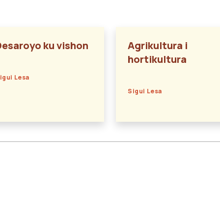
Desaroyo ku vishon
Agrikultura i
hortikultura
igui Lesa
Sigui Lesa