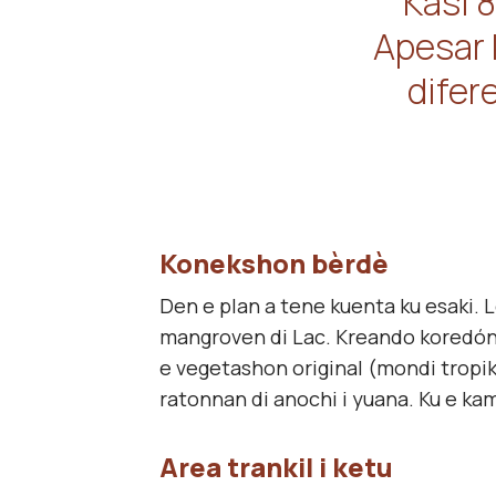
“Kasi 8
Apesar k
difer
Konekshon bèrdè
Den e plan a tene kuenta ku esaki. 
mangroven di Lac. Kreando koredón
e vegetashon original (mondi tropikal
ratonnan di anochi i yuana. Ku e kam
Area trankil i ketu