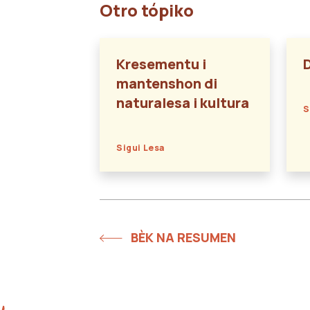
Otro tópiko
Kresementu i
mantenshon di
naturalesa i kultura
S
Sigui Lesa
BÈK NA RESUMEN