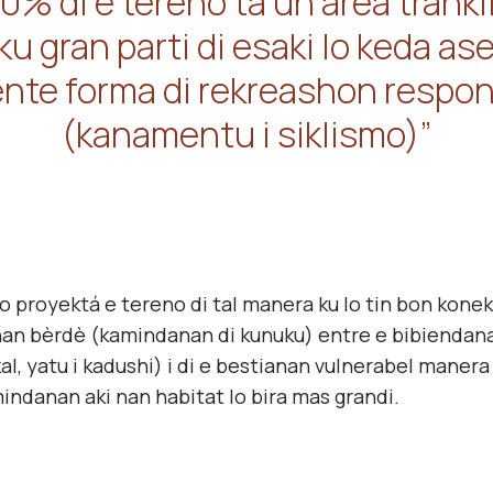
0% di e tereno ta un area trankil
u gran parti di esaki lo keda as
ente forma di rekreashon respo
(kanamentu i siklismo)”
Lo proyektá e tereno di tal manera ku lo tin bon kon
an bèrdè (kamindanan di kunuku) entre e bibiendanan
, yatu i kadushi) i di e bestianan vulnerabel manera l
indanan aki nan habitat lo bira mas grandi.