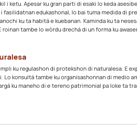
kil i ketu. Apesar ku gran parti di esaki lo keda asesi
i fasilidatnan edukashonal, lo bai tuma medida di pr
anochi ku ta habitá e kuebanan. Kaminda ku ta nesesa
. E roinan tambe lo wòrdu drechá di un forma ku awase
turalesa
kumpli ku regulashon di protekshon di naturalesa. E e
ki. Lo konsultá tambe ku organisashonnan di medio am
rgá ku maneho di e tereno patrimonial pa loke ta tra