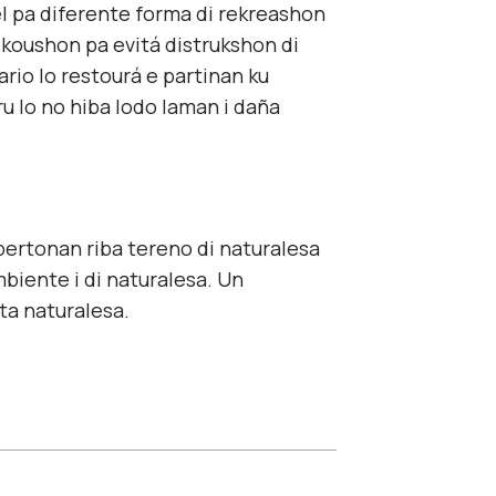
bel pa diferente forma di rekreashon
ekoushon pa evitá distrukshon di
rio lo restourá e partinan ku
ru lo no hiba lodo laman i daña
xpertonan riba tereno di naturalesa
biente i di naturalesa. Un
ta naturalesa.