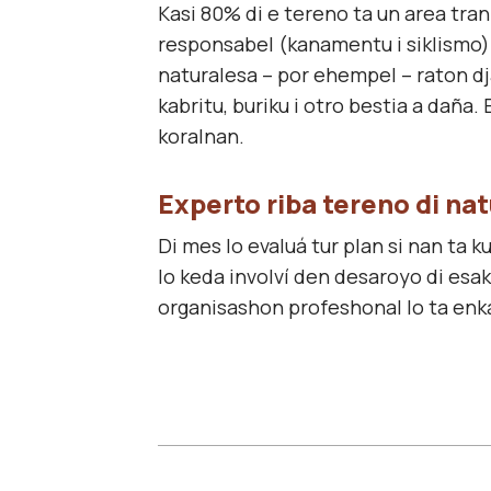
Kasi 80% di e tereno ta un area tran
responsabel (kanamentu i siklismo) 
naturalesa – por ehempel – raton dj
kabritu, buriku i otro bestia a daña
koralnan.
Experto riba tereno di na
Di mes lo evaluá tur plan si nan ta 
lo keda involví den desaroyo di esa
organisashon profeshonal lo ta enka