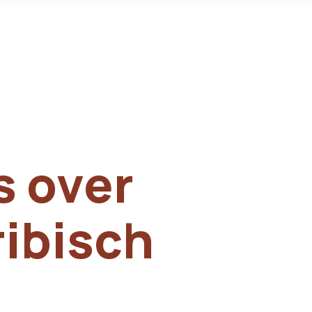
s over
ribisch